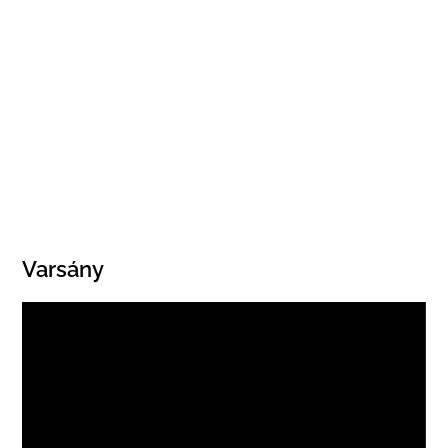
Varsány
Videólejátszó