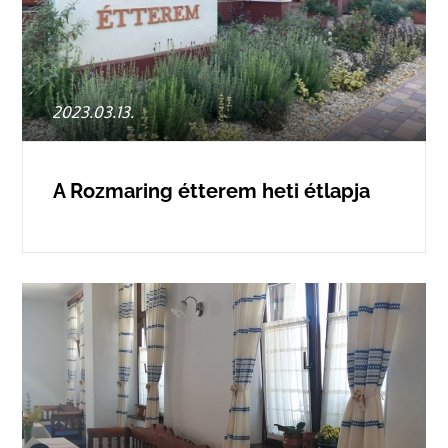
Posted
2023.03.13.
on
A Rozmaring étterem heti étlapja