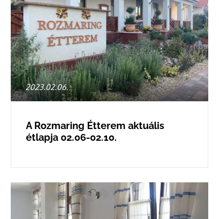
Posted
2023.02.06.
on
A Rozmaring Étterem aktuális
étlapja 02.06-02.10.