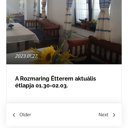
Posted
2023.01.27.
on
A Rozmaring Étterem aktuális
étlapja 01.30-02.03.
Bejegyzés
Older
Next