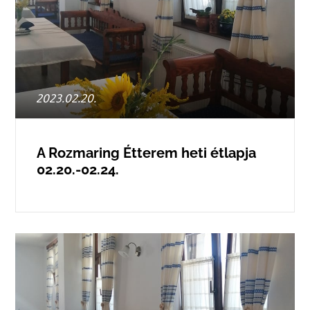
Posted
2023.02.20.
on
A Rozmaring Étterem heti étlapja
02.20.-02.24.