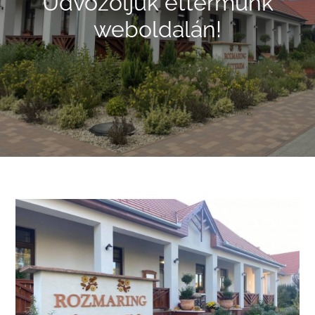
Üdvözöljük éttermünk
weboldalán!