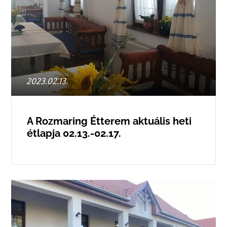
Posted
2023.02.13.
on
A Rozmaring Étterem aktuális heti
étlapja 02.13.-02.17.