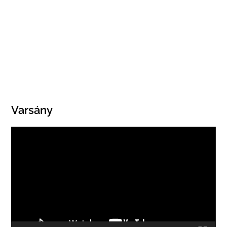
Varsány
Videólejátszó