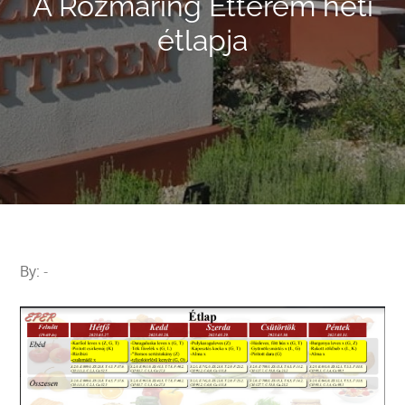
A Rozmaring Étterem heti
étlapja
By:
-