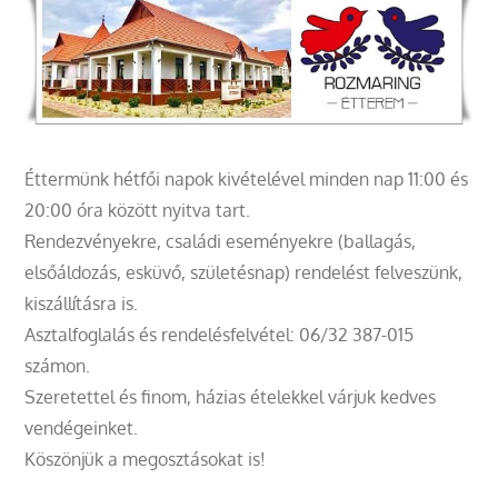
Éttermünk hétfői napok kivételével minden nap 11:00 és
20:00 óra között nyitva tart.
Rendezvényekre, családi eseményekre (ballagás,
elsőáldozás, esküvő, születésnap) rendelést felveszünk,
kiszállításra is.
Asztalfoglalás és rendelésfelvétel: 06/32 387-015
számon.
Szeretettel és finom, házias ételekkel várjuk kedves
vendégeinket.
Köszönjük a megosztásokat is!