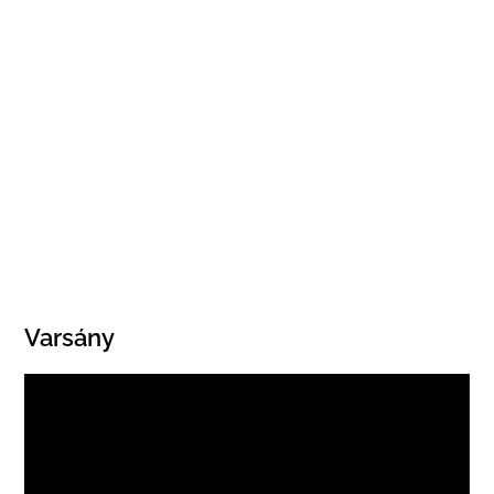
Varsány
Videólejátszó