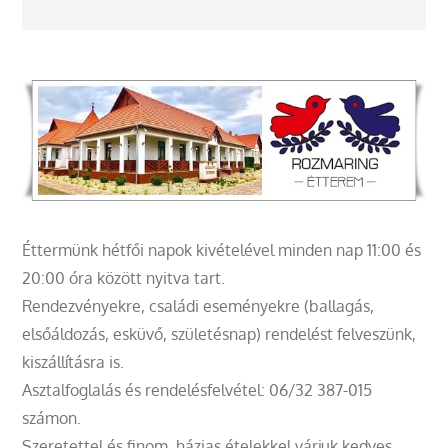
Éttermünk hétfői napok kivételével minden nap 11:00 és
20:00 óra között nyitva tart.
Rendezvényekre, családi eseményekre (ballagás,
elsőáldozás, esküvő, születésnap) rendelést felveszünk,
kiszállításra is.
Asztalfoglalás és rendelésfelvétel: 06/32 387-015
számon.
Szeretettel és finom, házias ételekkel várjuk kedves