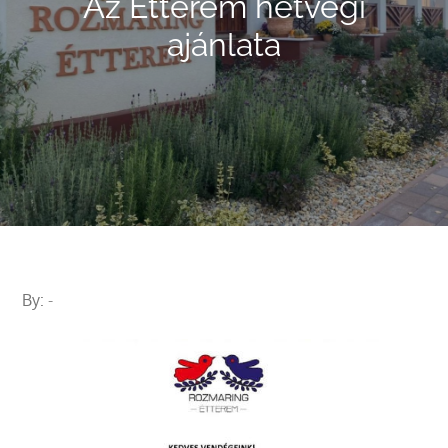
Az Étterem hétvégi
ajánlata
By:
-