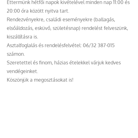
Éttermünk hétfői napok kivételével minden nap 11:00 és
20:00 óra között nyitva tart.
Rendezvényekre, családi eseményekre (ballagás,
elsőáldozás, esküvő, születésnap) rendelést felveszünk,
kiszállításra is.
Asztalfoglalás és rendelésfelvétel: 06/32 387-015
számon.
Szeretettel és finom, házias ételekkel várjuk kedves
vendégeinket.
Köszönjük a megosztásokat is!