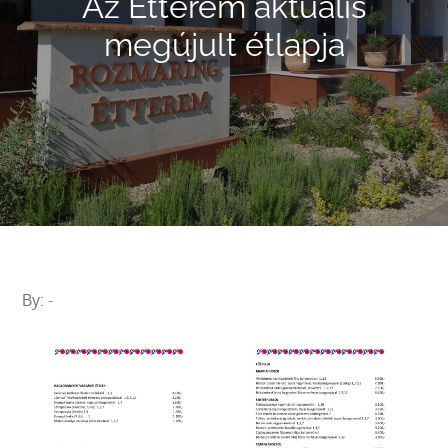
Az Étterem aktuális
megújult étlapja
By:
-