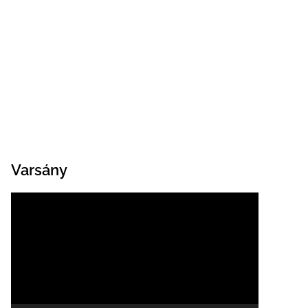
Varsány
Videólejátszó