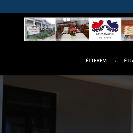
Skip
to
content
ÉTTEREM
ÉTL