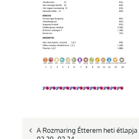
Bejegyzés
A Rozmaring Étterem heti étlapja
02.20.-02.24.