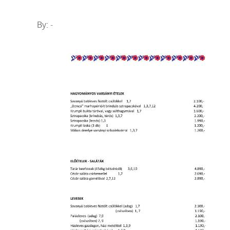
By:
-