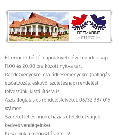
Éttermünk hétfői napok kivételével minden nap
11:00 és 20:00 óra között nyitva tart.
Rendezvényekre, családi eseményekre (ballagás,
elsőáldozás, esküvő, születésnap) rendelést
felveszünk, kiszállításra is.
Asztalfoglalás és rendelésfelvétel: 06/32 387-015
számon.
Szeretettel és finom, házias ételekkel várjuk
kedves vendégeinket.
Köszönjük a megosztásokat is!