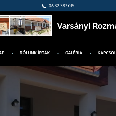
06 32 387 015
Varsányi Rozm
AP
RÓLUNK ÍRTÁK
GALÉRIA
KAPCSOL