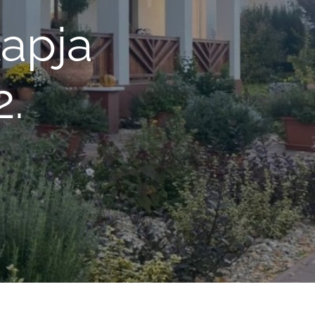
lapja
2.