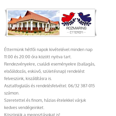
Éttermünk hétfői napok kivételével minden nap
11:00 és 20:00 óra között nyitva tart.
Rendezvényekre, családi eseményekre (ballagás,
elsőáldozás, esküvő, születésnap) rendelést
felveszünk, kiszállításra is.
Asztalfoglalás és rendelésfelvétel: 06/32 387-015
számon.
Szeretettel és finom, házias ételekkel várjuk
kedves vendégeinket.
Köszönjük a megosztásokat is!