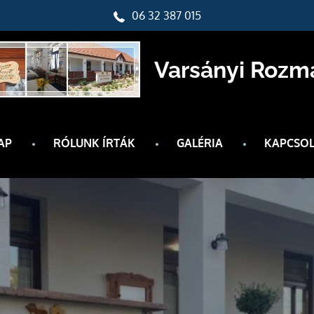
06 32 387 015
Varsányi Rozm
AP
RÓLUNK ÍRTÁK
GALÉRIA
KAPCSOL