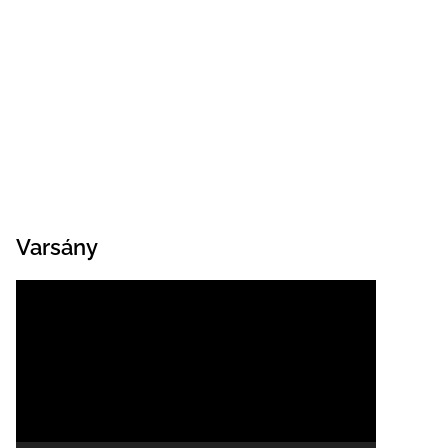
Varsány
Videólejátszó