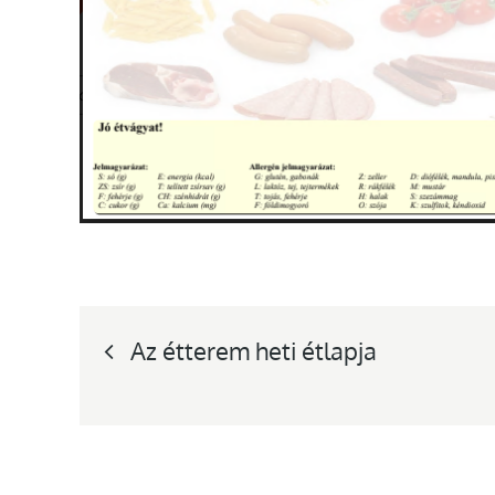
Bejegyzés
Az étterem heti étlapja
navigáció