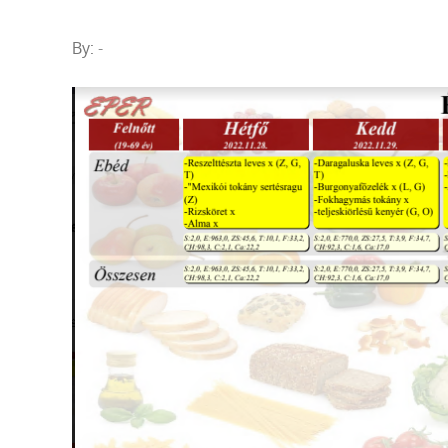
By:
-