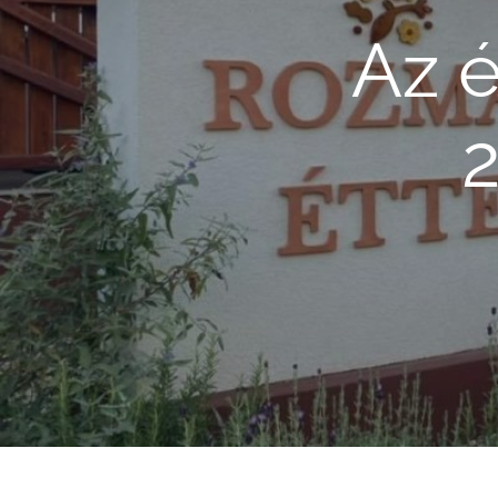
Az é
2