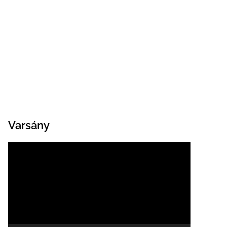
Varsány
Videólejátszó