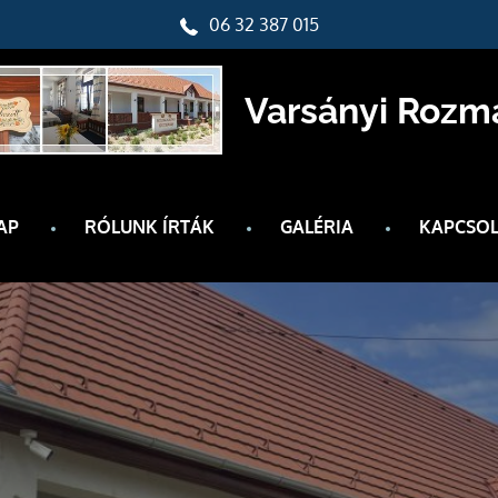
06 32 387 015
Varsányi Rozm
AP
RÓLUNK ÍRTÁK
GALÉRIA
KAPCSOL