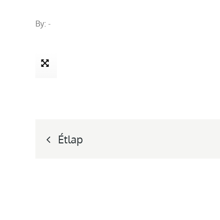
By:
-
Bejegyzés
Étlap
navigáció