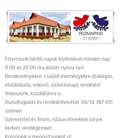
Éttermünk hétfői napok kivételével minden nap
11:00 és 20:00 óra között nyitva tart.
Rendezvényekre, családi eseményekre (ballagás,
elsőáldozás, esküvő, születésnap) rendelést
felveszünk, kiszállításra is.
Asztalfoglalás és rendelésfelvétel: 06/32 387-015
számon.
Szeretettel és finom, házias ételekkel várjuk
kedves vendégeinket.
Köszönjük a megosztásokat is!