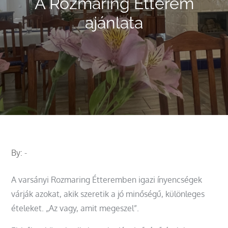
A Rozmaring Étterem
ajánlata
By:
-
A varsányi Rozmaring Étteremben igazi ínyencségek
várják azokat, akik szeretik a jó minőségű, különleges
ételeket. „Az vagy, amit megeszel”.