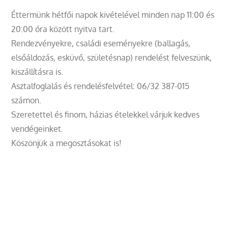
Éttermünk hétfői napok kivételével minden nap 11:00 és
20:00 óra között nyitva tart.
Rendezvényekre, családi eseményekre (ballagás,
elsőáldozás, esküvő, születésnap) rendelést felveszünk,
kiszállításra is.
Asztalfoglalás és rendelésfelvétel: 06/32 387-015
számon.
Szeretettel és finom, házias ételekkel várjuk kedves
vendégeinket.
Köszönjük a megosztásokat is!