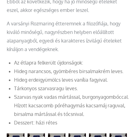
Ebből az következik, hogy ha jó minőségű ételeket
eszel, akkor egészséges ember leszel.
A varsányi Rozmaring étteremnek a filozófiája, hogy
kiváló minőségű, nagyrészben helyben előállított
alapanyagból, egyedi és karakteres ízvilágú ételeket
kínáljon a vendégeknek.
Az étlapra felkerült újdonságok:
Hideg narancsos, gyömbéres birsalmakrém leves.
Hideg erdeigyümölcs leves vanília fagyival.
Tárkonyos szarvasragu leves.
Szarvas nyak vadas mártással, burgonyagombóccal.
Hízott kacsacomb póréhagymás kacsamáj raguval,
birsalma mártással és tócsnival.
Desszert: házi rétes